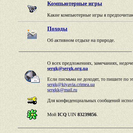
Компьютерные игры
Какие компьютерные игры я предпочита
Походы
Об активном отдыхе на природе.
О всех предложениях, замечаниях, недоче
sergk@sergk.org.ua
Если писмьма не доходят, то пишите по э
sergk@kiyavia.crimea.ua
sergkk@mail.ru
Для конфиденциальных сообщений испо
Мой
ICQ
UIN
83239856
.